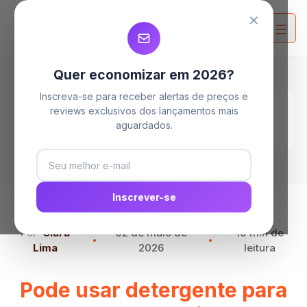
MELHORES MAQUINAS DE LAVAR
MELHORES MAQUINAS DE LAVAR
MELHORES MAQUINAS DE LAVAR
✕
Quer economizar em 2026?
Inscreva-se para receber alertas de preços e
Home
Blog
reviews exclusivos dos lançamentos mais
Pode usar detergente para lavar roupa? Veja
aguardados.
cada função
Inscrever-se
Por
Clara
02 de maio de
10 min de
Lima
2026
leitura
Pode usar detergente para