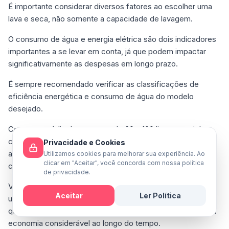
É importante considerar diversos fatores ao escolher uma
lava e seca, não somente a capacidade de lavagem.
O consumo de água e energia elétrica são dois indicadores
importantes a se levar em conta, já que podem impactar
significativamente as despesas em longo prazo.
É sempre recomendado verificar as classificações de
eficiência energética e consumo de água do modelo
desejado.
Com uma média de consumo de 60 a 100 litros por ciclo e
cerca de 5 horas de funcionamento completo, é essencial
Privacidade e Cookies
avaliar as opções que oferecem selo Procel A e o menor
Utilizamos cookies para melhorar sua experiência. Ao
clicar em "Aceitar", você concorda com nossa política
consumo de água possível.
de privacidade.
Vale a pena pesquisar sobre programas de lavagem que
Aceitar
Ler Política
utilizam menos água e energia elétrica sem comprometer a
qualidade da limpeza. Fazer essa análise pode garantir uma
Mensagem
economia considerável ao longo do tempo.