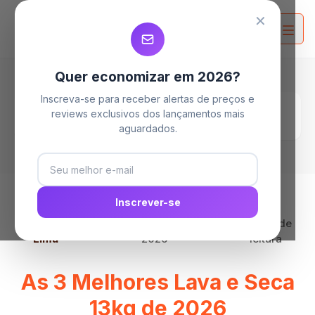
MELHORES MAQUINAS LAVA E SECA
MELHORES MAQUINAS LAVA E SECA
MELHORES MAQUINAS LAVA E SECA
✕
Quer economizar em 2026?
Inscreva-se para receber alertas de preços e
Home
Blog
reviews exclusivos dos lançamentos mais
As 3 Melhores Lava e Seca 13kg de 2026
aguardados.
Inscrever-se
Por
Clara
09 de junho de
20 min de
Lima
2026
leitura
As 3 Melhores Lava e Seca
13kg de 2026