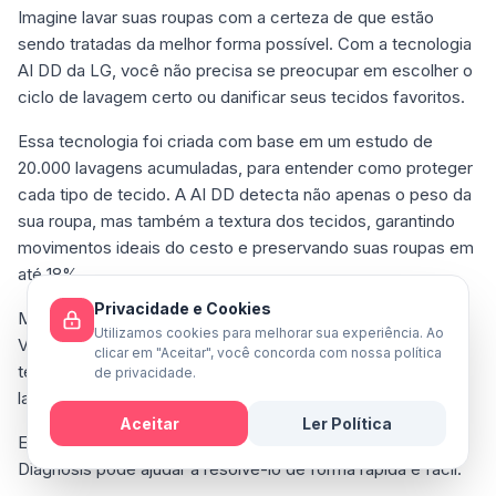
Imagine lavar suas roupas com a certeza de que estão
sendo tratadas da melhor forma possível. Com a tecnologia
AI DD da LG, você não precisa se preocupar em escolher o
ciclo de lavagem certo ou danificar seus tecidos favoritos.
Essa tecnologia foi criada com base em um estudo de
20.000 lavagens acumuladas, para entender como proteger
cada tipo de tecido. A AI DD detecta não apenas o peso da
sua roupa, mas também a textura dos tecidos, garantindo
movimentos ideais do cesto e preservando suas roupas em
até 18%.
Privacidade e Cookies
Mas não para por aí! A LG também oferece a tecnologia
Utilizamos cookies para melhorar sua experiência. Ao
Vapor Steam, que elimina até 99,9% dos alérgenos, e a
clicar em "Aceitar", você concorda com nossa política
tecnologia 6 Motion DD, que oferece 6 movimentos de
de privacidade.
lavagem personalizados para cada tipo de roupa.
Aceitar
Ler Política
E se surgir um problema, a exclusiva tecnologia Smart
Mensagem
Diagnosis pode ajudar a resolvê-lo de forma rápida e fácil.