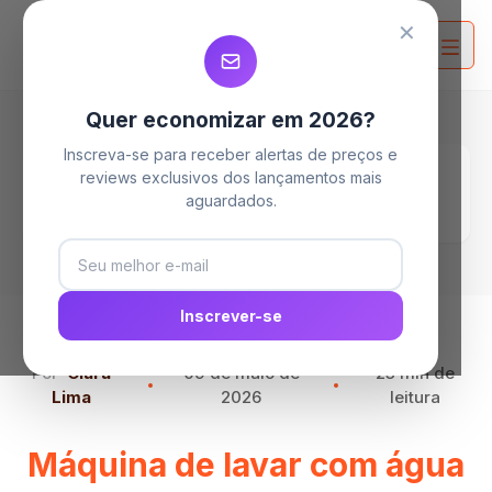
MELHORES MAQUINAS DE LAVAR
MELHORES MAQUINAS DE LAVAR
MELHORES MAQUINAS DE LAVAR
✕
Quer economizar em 2026?
Inscreva-se para receber alertas de preços e
Home
Blog
reviews exclusivos dos lançamentos mais
Máquina de lavar com água quente vale a
aguardados.
pena?
Inscrever-se
Por
Clara
09 de maio de
23 min de
Lima
2026
leitura
Máquina de lavar com água