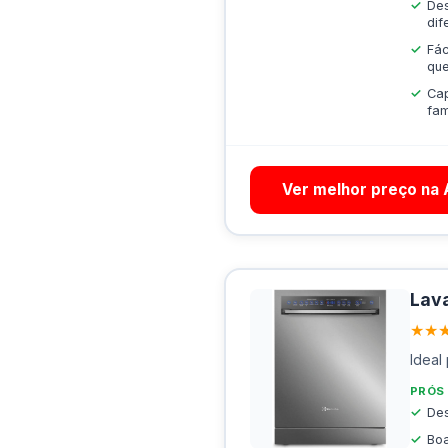
Des
dif
Fác
que
Cap
fam
Ver melhor preço na
Lava
★★
Ideal
PRÓS
Des
Boa