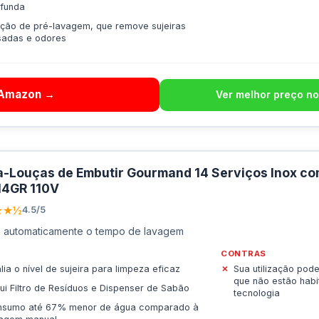
ofunda
ção de pré-lavagem, que remove sujeiras
sadas e odores
 Amazon →
Ver melhor preço no
-Louças de Embutir Gourmand 14 Serviços Inox co
14GR 110V
★★½
4.5/5
a automaticamente o tempo de lavagem
CONTRAS
lia o nível de sujeira para limpeza eficaz
Sua utilização pode
que não estão habi
lui Filtro de Resíduos e Dispenser de Sabão
tecnologia
nsumo até 67% menor de água comparado à