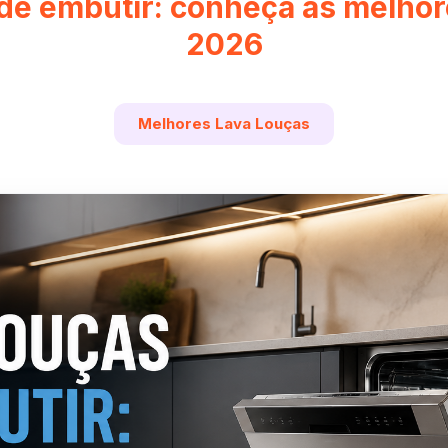
de embutir: conheça as melho
2026
Melhores Lava Louças