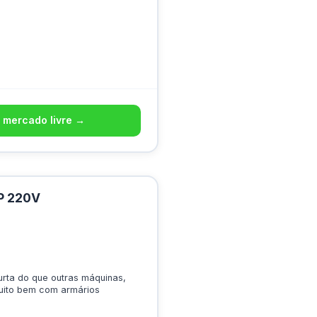
 mercado livre →
P 220V
rta do que outras máquinas,
uito bem com armários