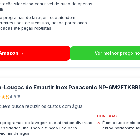
ração silenciosa com nível de ruído de apenas
dB
te programas de lavagem que atendem
erentes tipos de utensílios, desde porcelanas
icadas até peças robustas
 Amazon →
Ver melhor preço no
a-Louças de Embutir Inox Panasonic NP-6M2FTKBR
★★½
4.8/5
quem busca reduzir os custos com água
CONTRAS
o programas de lavagem que atendem diversas
É um pouco mais cu
essidades, incluindo a função Eco para
então harmoniza m
onomia de água