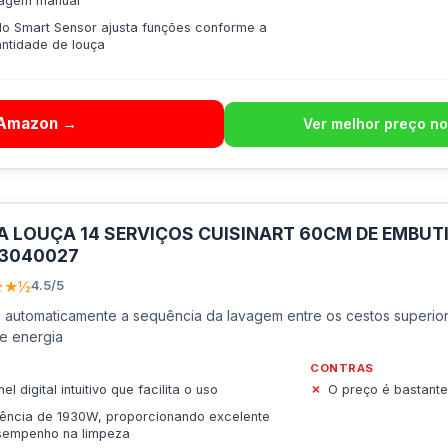
vagem manual
lo Smart Sensor ajusta funções conforme a
ntidade de louça
 Amazon →
Ver melhor preço no
A LOUÇA 14 SERVIÇOS CUISINART 60CM DE EMBUTI
3040027
★★½
4.5/5
a automaticamente a sequência da lavagem entre os cestos superior
e energia
CONTRAS
nel digital intuitivo que facilita o uso
O preço é bastant
ência de 1930W, proporcionando excelente
sempenho na limpeza