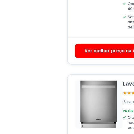
Ope
49
Se
dif
del
Ver melhor preço na
Lav
★★
Para 
PRÓS
Oit
nec
ec