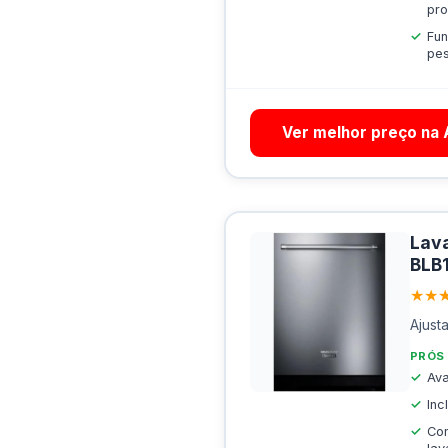
pr
Fun
pe
Ver melhor preço na
Lava
BLB
★★
Ajust
PRÓS
Ava
Inc
Co