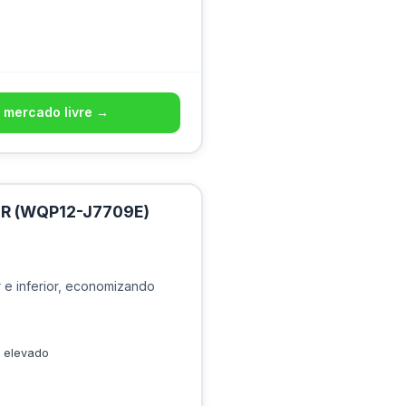
 mercado livre →
R (WQP12-J7709E)
 e inferior, economizando
e elevado