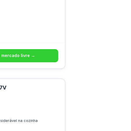
 mercado livre →
27V
siderável na cozinha