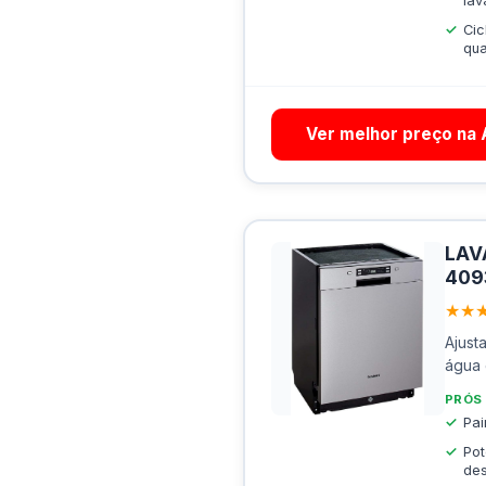
la
Cic
qua
Ver melhor preço na
LAV
409
★★
Ajust
água 
PRÓS
Pai
Pot
de