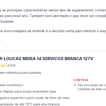
s as principais características desse tipo de equipamento, com
s para esse ano. Também será abordado o que deve ser conside
tividade.
 se essa máquina de embutir é a decisão certa para otimizar o esp
:
A-LOUCAS MIDEA 14 SERVICOS BRANCA 127V
★★½
4.9/5
em intensiva para panelas
CONTRAS
delo econômico
Seu uso pode ser 
costume de lidar c
lo Rápido para louças levemente sujas
grama específico para cuidar de itens de vidro
ienização de até 70°C para uma limpeza