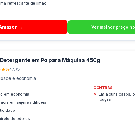
ma refrescante de limão
 Amazon →
Ver melhor preço no
 Detergente em Pó para Máquina 450g
★★½
4.9/5
cidade e economia
CONTRAS
co em economia
Em alguns casos, o
louças
cácia em sujeiras difíceis
ticidade
trole de odores