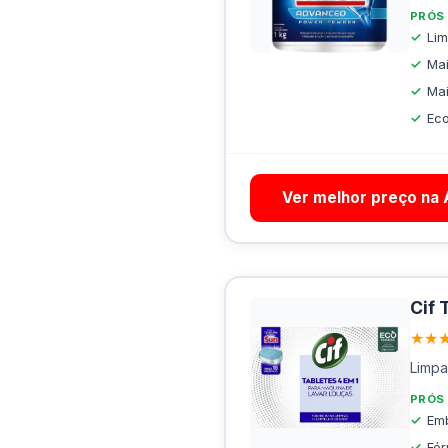
PRÓS
Lim
Ma
Mai
Ec
Ver melhor preço na
Cif 
★★
Limpa
PRÓS
Em
Fór