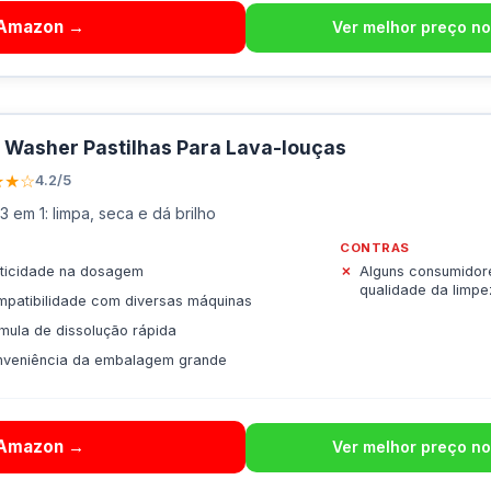
 Amazon →
Ver melhor preço no
 Washer Pastilhas Para Lava-louças
★★☆
4.2/5
3 em 1: limpa, seca e dá brilho
CONTRAS
ticidade na dosagem
Alguns consumidore
qualidade da limpe
patibilidade com diversas máquinas
mula de dissolução rápida
nveniência da embalagem grande
 Amazon →
Ver melhor preço no