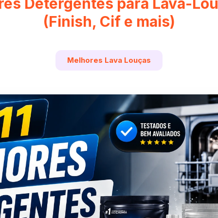
ores Detergentes para Lava-Lo
(Finish, Cif e mais)
Melhores Lava Louças