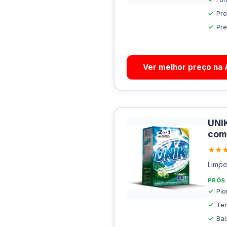
Pro
Pre
Ver melhor preço na
UNIK
com 
★★
Limpe
PRÓS
Pio
Ten
Ba