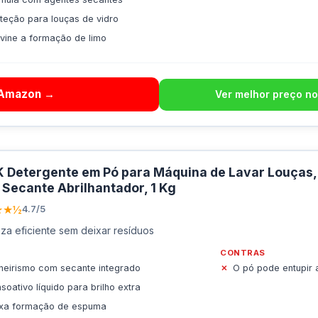
teção para louças de vidro
vine a formação de limo
 Amazon →
Ver melhor preço no
 Detergente em Pó para Máquina de Lavar Louças, B
Secante Abrilhantador, 1 Kg
★★½
4.7/5
za eficiente sem deixar resíduos
CONTRAS
neirismo com secante integrado
O pó pode entupir 
soativo líquido para brilho extra
ixa formação de espuma