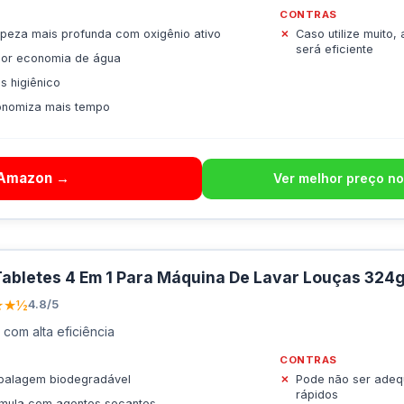
CONTRAS
peza mais profunda com oxigênio ativo
Caso utilize muito,
será eficiente
ior economia de água
s higiênico
onomiza mais tempo
 Amazon →
Ver melhor preço no
Tabletes 4 Em 1 Para Máquina De Lavar Louças 324
★★½
4.8/5
 com alta eficiência
CONTRAS
balagem biodegradável
Pode não ser adeq
rápidos
mula com agentes secantes