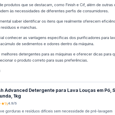
de produtos que se destacam, como Finish e Cif, além de outr
endem às necessidades de diferentes perfis de consumidores.
mental saber identificar os itens que realmente oferecem eficiênc
 resíduos e manchas.
cial conhecer as vantagens específicas dos purificadores para l
o acúmulo de sedimentos e odores dentro da máquina.
1 melhores detergentes para as máquinas e oferecer dicas para q
lecionar o produto correto para suas preferências.
:
sh Advanced Detergente para Lava Louças em Pó, 
unda, 1kg
★★½
4.9/5
e gorduras e resíduos difíceis sem necessidade de pré-lavagem