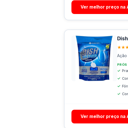
Ver melhor preço na
Dish
★★
Ação 
PRÓS
Pra
Com
Fór
Co
Ver melhor preço na