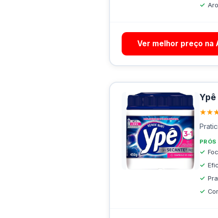
Aro
Ver melhor preço na
Ypê
★★
Prati
PRÓS
Fo
Efi
Pra
Con