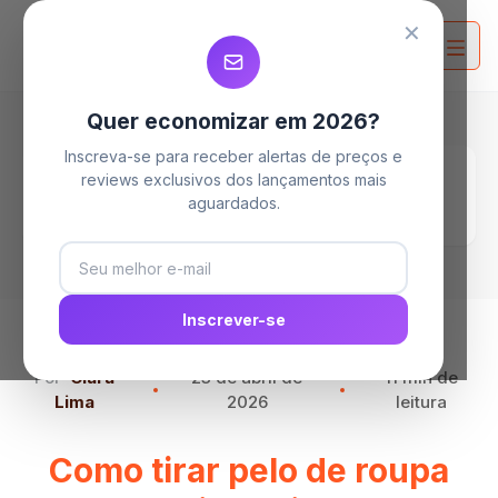
MELHORES MAQUINAS DE LAVAR
MELHORES MAQUINAS DE LAVAR
MELHORES MAQUINAS DE LAVAR
✕
Quer economizar em 2026?
Inscreva-se para receber alertas de preços e
Home
Blog
reviews exclusivos dos lançamentos mais
Como tirar pelo de roupa preta: dicas simples
aguardados.
e eficazes!
Inscrever-se
Por
Clara
23 de abril de
11 min de
Lima
2026
leitura
Como tirar pelo de roupa