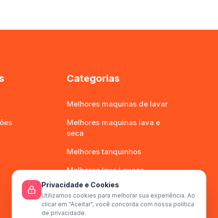
s
Categorias
Melhores maquinas de lavar
ões
Melhores maquinas lava e
seca
Melhores tanquinhos
Melhores lava Louças
Privacidade e Cookies
Utilizamos cookies para melhorar sua experiência. Ao
clicar em "Aceitar", você concorda com nossa política
de privacidade.