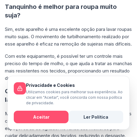
Tanquinho é melhor para roupa muito
suja?
Sim, este aparelho é uma excelente opção para lavar roupas
muito sujas. O movimento de turbilhonamento realizado por
esse aparelho é eficaz na remoção de sujeiras mais difíceis.
Com este equipamento, é possível ter um controle mais
preciso do tempo de molho, o que ajuda a tratar as manchas
mais resistentes nos tecidos, proporcionando um resultado
de limpeza mais satisfatório e eficiente.
Privacidade e Cookies
Qual o melhor tanquinho com agitador
Utilizamos cookies para melhorar sua experiência. Ao
clicar em "Aceitar", você concorda com nossa política
lateral ou no fundo?
de privacidade.
Máquinas com agitador lateral são excelentes para espaços
Aceitar
Ler Política
compactos, oferecendo eficiência sem ocupar muito
Mensagem
espaço. Já as de agitador no fundo são melhores para
cuidar delicadamente dos tecidos, reduzindo o desgaste.