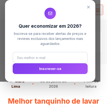
MELHORES TANQUINHOS
MELHORES TANQUINHOS
MELHORES TANQUINHOS
✕
Quer economizar em 2026?
Inscreva-se para receber alertas de preços e
Home
Blog
reviews exclusivos dos lançamentos mais
Melhor tanquinho de lavar roupa com
aguardados.
centrifuga: veja 5 opções
Inscrever-se
Por
Clara
30 de junho de
7 min de
Lima
2026
leitura
Melhor tanquinho de lavar