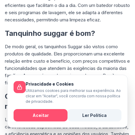
eficientes que facilitam o dia a dia. Com um batedor robusto
e seis programas de lavagem, ele se adapta a diferentes
necessidades, permitindo uma limpeza eficaz.
Tanquinho suggar é bom?
De modo geral, os tanquinhos Suggar são vistos como
produtos de qualidade. Eles proporcionam uma excelente
relação entre custo e benefício, com preços competitivos e
funcionalidades que atendem às exigências da maioria das
famílias. A marca é uma das mais populares no Brasil,
figurando entre as mais vendidas do mercado.
Privacidade e Cookies
Utilizamos cookies para melhorar sua experiência. Ao
O que observar para escolher a
clicar em "Aceitar", você concorda com nossa política
de privacidade.
melhor Tanquinho Suggar?
Aceitar
Ler Política
Leve em consideração a capacidade de lavagem, as
Mensagem
características específicas de cada modelo, a durabilidade,
a eficiência energética e as opiniões dos usuários. Também