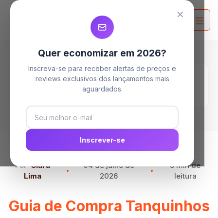
MELHORES TANQUINHOS
MELHORES TANQUINHOS
MELHORES TANQUINHOS
✕
Quer economizar em 2026?
Inscreva-se para receber alertas de preços e
Home
Blog
reviews exclusivos dos lançamentos mais
Guia de Compra Tanquinhos Suggar: Os 6
aguardados.
Melhores modelos em 2026
Inscrever-se
Por
Clara
04 de julho de
8 min de
Lima
2026
leitura
Guia de Compra Tanquinhos