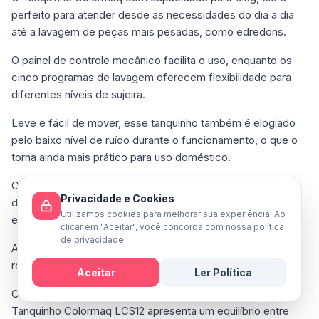
perfeito para atender desde as necessidades do dia a dia
até a lavagem de peças mais pesadas, como edredons.
O painel de controle mecânico facilita o uso, enquanto os
cinco programas de lavagem oferecem flexibilidade para
diferentes níveis de sujeira.
Leve e fácil de mover, esse tanquinho também é elogiado
pelo baixo nível de ruído durante o funcionamento, o que o
torna ainda mais prático para uso doméstico.
Outro ponto positivo é sua eficiência: muitos usuários
Privacidade e Cookies
destacam a qualidade da lavagem, superando as
Utilizamos cookies para melhorar sua experiência. Ao
expectativas ao limpar as roupas com precisão.
clicar em "Aceitar", você concorda com nossa política
de privacidade.
Além disso, o design simples e os materiais de qualidade
reforçam a confiabilidade do produto.
Aceitar
Ler Política
Com uma marca reconhecida no mercado brasileiro, o
Mensagem
Tanquinho Colormaq LCS12 apresenta um equilíbrio entre