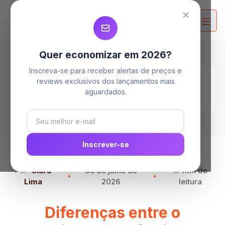
MELHORES TANQUINHOS
MELHORES TANQUINHOS
MELHORES TANQUINHOS
✕
Quer economizar em 2026?
Inscreva-se para receber alertas de preços e
Home
Blog
reviews exclusivos dos lançamentos mais
Diferenças entre o tanquinho e a máquina de
aguardados.
lavar: Qual o melhor para lavar pano de chão
Inscrever-se
Por
Clara
05 de julho de
17 min de
Lima
2026
leitura
Diferenças entre o