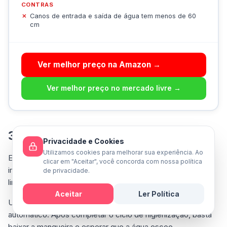
CONTRAS
Canos de entrada e saída de água tem menos de 60
cm
Ver melhor preço na Amazon →
Ver melhor preço no mercado livre →
3. Suggar Turbilhão Max 7kg
Privacidade e Cookies
Utilizamos cookies para melhorar sua experiência. Ao
Este modelo se destaca por oferecer três níveis de água e
clicar em "Aceitar", você concorda com nossa política
impressionantes dez programas de lavagem, facilitando a
de privacidade.
limpeza de diferentes tipos de tecidos sem dificuldades.
Aceitar
Ler Política
Um dos recursos notáveis é a função de desligamento
Mensagem
automático. Após completar o ciclo de higienização, basta
baixar a mangueira e esperar que a água escoe.