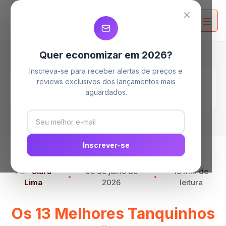
MELHORES TANQUINHOS
MELHORES TANQUINHOS
MELHORES TANQUINHOS
✕
Quer economizar em 2026?
Inscreva-se para receber alertas de preços e
Home
Blog
reviews exclusivos dos lançamentos mais
Os 13 Melhores Tanquinhos em Relação ao
aguardados.
Custo-Benefício
Inscrever-se
Por
Clara
05 de julho de
15 min de
Lima
2026
leitura
Os 13 Melhores Tanquinhos