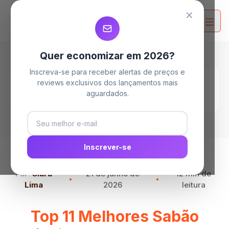
MELHORES MAQUINAS LAVA E SECA
MELHORES MAQUINAS LAVA E SECA
MELHORES MAQUINAS LAVA E SECA
✕
Quer economizar em 2026?
Inscreva-se para receber alertas de preços e
Home
Blog
reviews exclusivos dos lançamentos mais
Top 11 Melhores Sabão Líquido para Roupas
aguardados.
em 2026 (Omo, Ariel e mais)
Inscrever-se
Por
Clara
21 de junho de
12 min de
Lima
2026
leitura
Top 11 Melhores Sabão