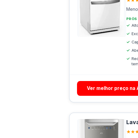
★★
Menor
PRÓS
Al
Exc
Cap
Abe
Rec
tem
Ver melhor preço na
Lava
★★