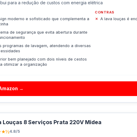
ibui para a redução de custos com energia elétrica
CONTRAS
ign moderno e sofisticado que complementa a
A lava louças é en
inha
tema de segurança que evita abertura durante
uncionamento
s programas de lavagem, atendendo a diversas
cessidades
erior bem planejado com dois níveis de cestos
a otimizar a organização
 Amazon →
 Louças 8 Serviços Prata 220V Midea
★★½
4.8/5