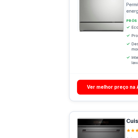
Permi
energ
PRÓS
Ec
Pro
Des
mo
Int
lav
Ver melhor preço na
Cuis
★★