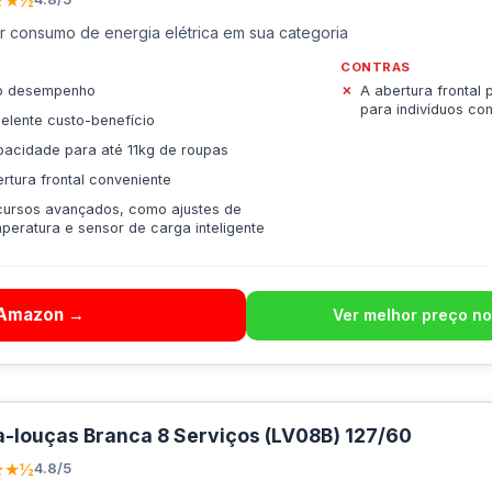
★★½
 consumo de energia elétrica em sua categoria
CONTRAS
to desempenho
A abertura frontal
para indivíduos co
elente custo-benefício
acidade para até 11kg de roupas
rtura frontal conveniente
ursos avançados, como ajustes de
peratura e sensor de carga inteligente
 Amazon →
Ver melhor preço no
-louças Branca 8 Serviços (LV08B) 127/60
★★½
4.8/5