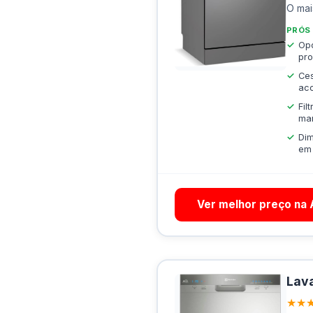
O mai
PRÓS
Opç
pr
Ces
aco
Fil
ma
Dim
em
Ver melhor preço na
Lava
★★