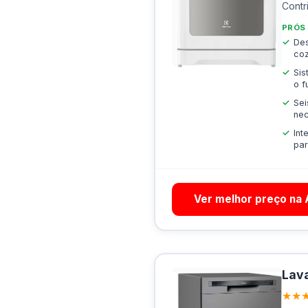
Contr
PRÓS
Des
coz
Sis
o f
Sei
ne
Int
par
Ver melhor preço na
Lava
★★