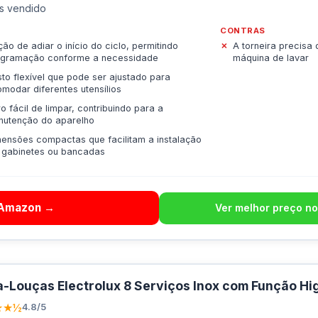
s vendido
CONTRAS
ão de adiar o início do ciclo, permitindo
A torneira precisa
ogramação conforme a necessidade
máquina de lavar
to flexível que pode ser ajustado para
modar diferentes utensílios
tro fácil de limpar, contribuindo para a
nutenção do aparelho
ensões compactas que facilitam a instalação
 gabinetes ou bancadas
 Amazon →
Ver melhor preço no
-Louças Electrolux 8 Serviços Inox com Função Hig
★★½
4.8/5