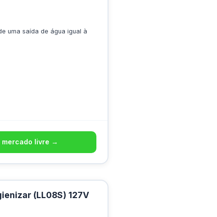
 de uma saída de água igual à
 mercado livre →
ienizar (LL08S) 127V