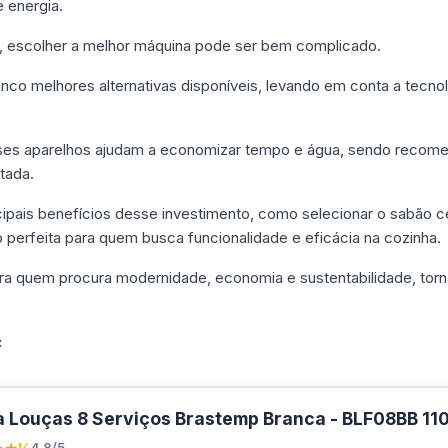
 energia.
 escolher a melhor máquina pode ser bem complicado.
inco melhores alternativas disponíveis, levando em conta a tecn
 esses aparelhos ajudam a economizar tempo e água, sendo recom
tada.
ipais benefícios desse investimento, como selecionar o sabão c
perfeita para quem busca funcionalidade e eficácia na cozinha.
ra quem procura modernidade, economia e sustentabilidade, to
.
:
 Louças 8 Serviços Brastemp Branca - BLF08BB 11
4.8/5