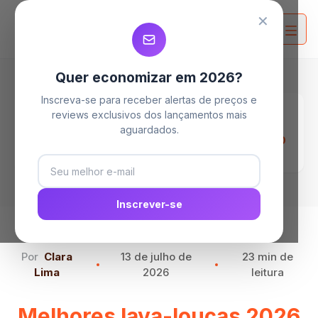
MELHORES LAVA LOUÇAS
MELHORES LAVA LOUÇAS
MELHORES LAVA LOUÇAS
✕
Quer economizar em 2026?
Inscreva-se para receber alertas de preços e
Home
Blog
reviews exclusivos dos lançamentos mais
Melhores lava-louças 2026 para todos
aguardados.
tamanhos de Famílias: as 09 melhores de 8, 10
e 14 serviços
Inscrever-se
Por
Clara
13 de julho de
23 min de
Lima
2026
leitura
Melhores lava-louças 2026