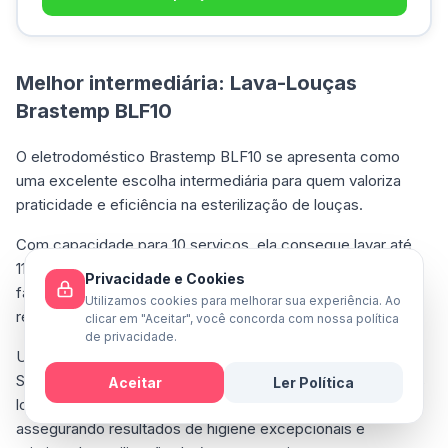
Melhor intermediária: Lava-Louças
Brastemp BLF10
O eletrodoméstico Brastemp BLF10 se apresenta como
uma excelente escolha intermediária para quem valoriza
praticidade e eficiência na esterilização de louças.
Com capacidade para 10 serviços, ela consegue lavar até
110 peças em uma única porção, tornando-a perfeita para
Privacidade e Cookies
famílias numerosas ou para aqueles que frequentemente
Utilizamos cookies para melhorar sua experiência. Ao
recebem visitas.
clicar em "Aceitar", você concorda com nossa política
de privacidade.
Um dos principais recursos deste modelo é o modo Smart
Sensor, que detecta automaticamente o nível de sujeira nas
Aceitar
Ler Política
louças e seleciona o ciclo de higienização mais adequado,
Mensagem
assegurando resultados de higiene excepcionais e