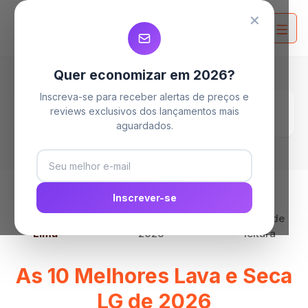
MELHORES MAQUINAS LAVA E SECA
MELHORES MAQUINAS LAVA E SECA
MELHORES MAQUINAS LAVA E SECA
✕
Quer economizar em 2026?
Inscreva-se para receber alertas de preços e
Home
Blog
reviews exclusivos dos lançamentos mais
As 10 Melhores Lava e Seca LG de 2026
aguardados.
Inscrever-se
Por
Clara
15 de junho de
23 min de
Lima
2026
leitura
As 10 Melhores Lava e Seca
LG de 2026