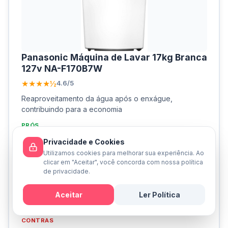
Panasonic Máquina de Lavar 17kg Branca
‎127v NA-F170B7W
★★★★½
4.6/5
Reaproveitamento da água após o enxágue,
contribuindo para a economia
PRÓS
Grande capacidade de 17kg
Privacidade e Cookies
Tecnologia Smartsense ajusta automaticamente a
Utilizamos cookies para melhorar sua experiência. Ao
lavagem
clicar em "Aceitar", você concorda com nossa política
de privacidade.
Excelente economia de água e energia
Sistema ciclone sem agitador central
Aceitar
Ler Política
Função antibactéria e filtro de fiapos eficiente
Mensagem
CONTRAS