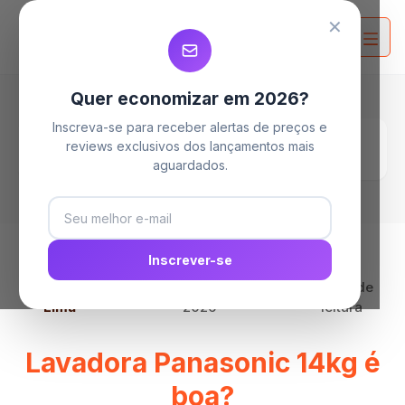
MELHORES MAQUINAS DE LAVAR
MELHORES MAQUINAS DE LAVAR
MELHORES MAQUINAS DE LAVAR
✕
Quer economizar em 2026?
Inscreva-se para receber alertas de preços e
Home
Blog
reviews exclusivos dos lançamentos mais
Lavadora Panasonic 14kg é boa?
aguardados.
Inscrever-se
Por
Clara
15 de maio de
13 min de
Lima
2026
leitura
Lavadora Panasonic 14kg é
boa?