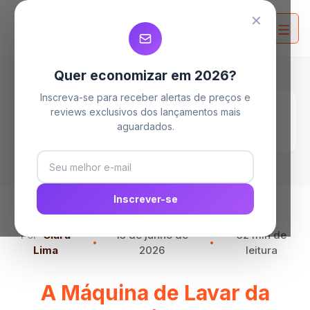
MELHORES MAQUINAS DE LAVAR
MELHORES MAQUINAS DE LAVAR
MELHORES MAQUINAS DE LAVAR
✕
Quer economizar em 2026?
Inscreva-se para receber alertas de preços e
Home
Blog
reviews exclusivos dos lançamentos mais
A Máquina de Lavar da Colormaq é boa? Os 11
aguardados.
melhores Modelos de 2026!
Inscrever-se
Por
Clara
13 de junho de
32 min de
Lima
2026
leitura
A Máquina de Lavar da