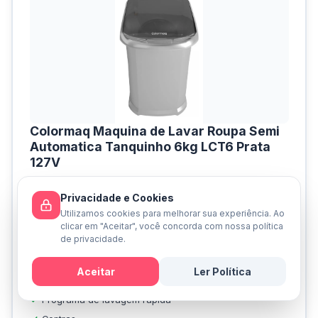
Colormaq Maquina de Lavar Roupa Semi
Automatica Tanquinho 6kg LCT6 Prata
127V
★★★★½
4.7/5
Privacidade e Cookies
Preço super em conta
Utilizamos cookies para melhorar sua experiência. Ao
clicar em "Aceitar", você concorda com nossa política
PRÓS
de privacidade.
Batedor que suporta até 6 KG de roupa
Para uso em lava-roupas
Aceitar
Ler Política
Capacidade de 6 Kg
Mensagem
Programa de lavagem rápida