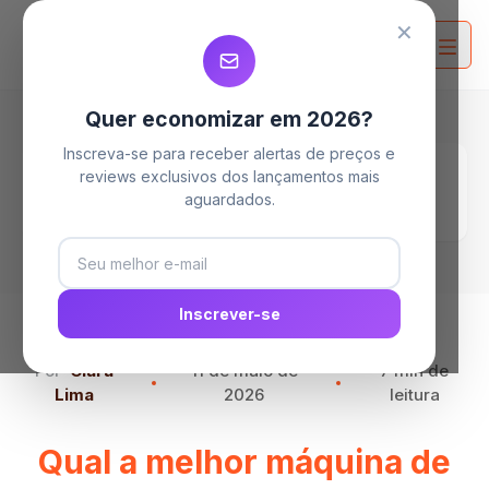
MELHORES MAQUINAS DE LAVAR
MELHORES MAQUINAS DE LAVAR
MELHORES MAQUINAS DE LAVAR
✕
Quer economizar em 2026?
Inscreva-se para receber alertas de preços e
Home
Blog
reviews exclusivos dos lançamentos mais
Qual a melhor máquina de lavar: Consul ou
aguardados.
Electrolux?
Inscrever-se
Por
Clara
11 de maio de
7 min de
Lima
2026
leitura
Qual a melhor máquina de