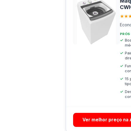
Máqu
CWH
★★
Econo
PRÓS
Boa
mé
Pai
dir
Fu
co
15 
tip
Des
co
Ver melhor preço na