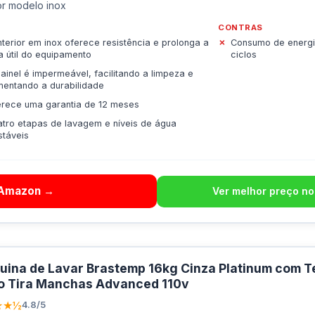
r modelo inox
CONTRAS
nterior em inox oferece resistência e prolonga a
Consumo de energi
a útil do equipamento
ciclos
ainel é impermeável, facilitando a limpeza e
entando a durabilidade
rece uma garantia de 12 meses
tro etapas de lavagem e níveis de água
stáveis
 Amazon →
Ver melhor preço no
ina de Lavar Brastemp 16kg Cinza Platinum com T
o Tira Manchas Advanced 110v
★★½
4.8/5