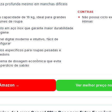
za profunda mesmo em manchas difíceis
CONTRAS
a capacidade de 16 kg, ideal para grandes
Não possui ciclo ex
umes de roupa
íntimas
to em aço inox que garante maior durabilidade
igiene
nel digital moderno e intuitivo, fácil de
figurar
los específicos para roupas pesadas e
redons
stema de dosagem econômica que evita
perdício de sabão
 Amazon →
Ver melhor preço no