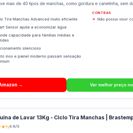
e mais de 40 tipos de manchas, como gordura e canetinha, sem dan
CONTRAS
lo Tira Manchas Advanced muito eficiente
Não possui visor c
rt Sensor ajuda a economizar água
nde capacidade para famílias médias e
andes
cionamento silencioso
to inox e painel moderno passam sensação
emium
 Amazon →
Ver melhor preço no
ina de Lavar 13Kg - Ciclo Tira Manchas | Brastemp
★★½
4.6/5