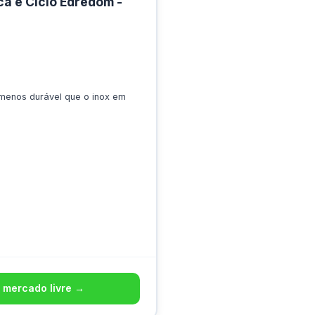
a e Ciclo Edredom -
 menos durável que o inox em
 mercado livre →