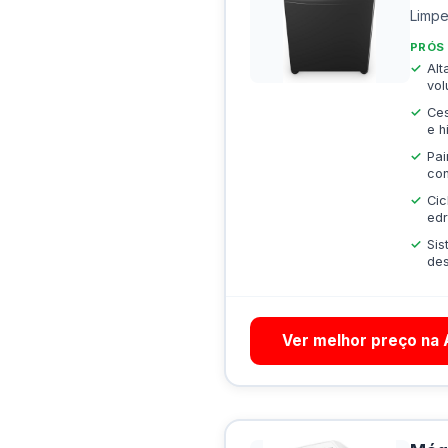
Limpe
PRÓS
Alt
vol
Ces
e h
Pai
con
Cic
ed
Si
des
Ver melhor preço na