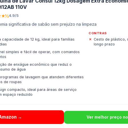
ina de Lavar Consul 12kg Dosagem Extra Econômic
12AB 110V
★★½
4.9/5
mia significativa de sabão sem prejuízo na limpeza
CONTRAS
 capacidade de 12 kg, ideal para famílias
Cesto de plástico,
dias
longo prazo
nel simples e fácil de operar, com comandos
etos
nção de enxágue econômico que reduz o
nsumo de água
programas de lavagem que atendem diferentes
os de roupas
ign compacto, ideal para áreas de serviço
m espaço reduzido
 Amazon →
Ver melhor preço no