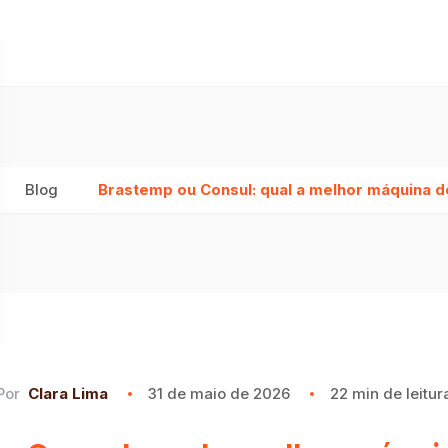
Blog
Brastemp ou Consul: qual a melhor máquina d
Por
Clara Lima
31 de maio de 2026
22 min de leitur