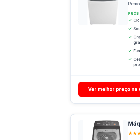
Remov
PRÓS
Cic
Sma
Gra
gr
Fun
Ces
pr
Ver melhor preço na
Máqu
★★