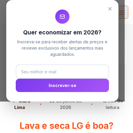
MELHORES MAQUINAS LAVA E SECA
MELHORES MAQUINAS LAVA E SECA
MELHORES MAQUINAS LAVA E SECA
✕
Quer economizar em 2026?
Inscreva-se para receber alertas de preços e
Home
Blog
reviews exclusivos dos lançamentos mais
Lava e seca LG é boa? Conheça as opções da
aguardados.
marca
Inscrever-se
Por
Clara
22 de junho de
12 min de
Lima
2026
leitura
Lava e seca LG é boa?