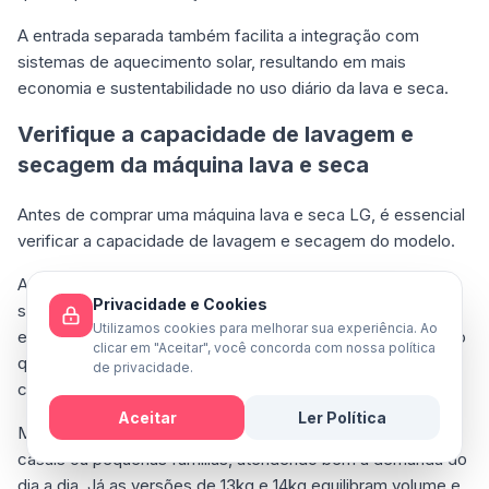
A entrada separada também facilita a integração com
sistemas de aquecimento solar, resultando em mais
economia e sustentabilidade no uso diário da lava e seca.
Verifique a capacidade de lavagem e
secagem da máquina lava e seca
Antes de comprar uma máquina lava e seca LG, é essencial
verificar a capacidade de lavagem e secagem do modelo.
A capacidade de lavagem indica quantos quilos de roupas
Privacidade e Cookies
secas o aparelho consegue lavar em um ciclo completo,
Utilizamos cookies para melhorar sua experiência. Ao
enquanto a capacidade de secagem geralmente é menor, o
clicar em "Aceitar", você concorda com nossa política
que exige atenção na hora de carregar o tambor
de privacidade.
corretamente e de maneira equilibrada.
Aceitar
Ler Política
Modelos com 11kg ou 12kg de lavagem são ideais para
Mensagem
casais ou pequenas famílias, atendendo bem à demanda do
dia a dia. Já as versões de 13kg e 14kg equilibram volume e