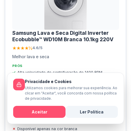
Samsung Lava e Seca Digital Inverter
Ecobubble™ WD10M Branca 10.1kg 220V
★★★★½
4.6/5
Melhor lava e seca
PRÓS
Alta velocidade de centrifugação de 1400 RPM,
resultando em secagem rápida
Privacidade e Cookies
Considerada uma das lava e seca com menor consumo
Utilizamos cookies para melhorar sua experiência. Ao
de água, promovendo eficiência
clicar em "Aceitar", você concorda com nossa política
Painel de LED que facilita o uso e a configuração
de privacidade.
Dispenser com sistema de passagem de água para
melhor dissolução de detergente
Aceitar
Ler Política
Mensagem
CONTRAS
Disponível apenas na cor branca