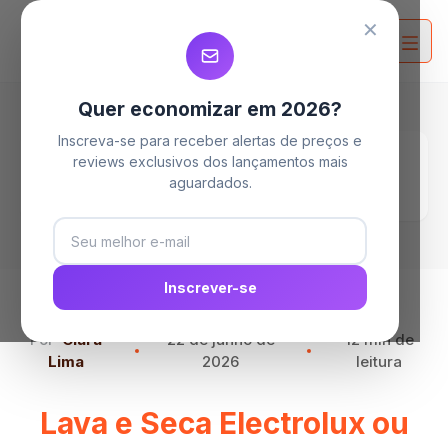
MELHORES MAQUINAS LAVA E SECA
MELHORES MAQUINAS LAVA E SECA
MELHORES MAQUINAS LAVA E SECA
✕
Quer economizar em 2026?
Inscreva-se para receber alertas de preços e
Home
Blog
reviews exclusivos dos lançamentos mais
Lava e Seca Electrolux ou Samsung, qual
aguardados.
escolher?
Inscrever-se
Por
Clara
22 de junho de
12 min de
Lima
2026
leitura
Lava e Seca Electrolux ou