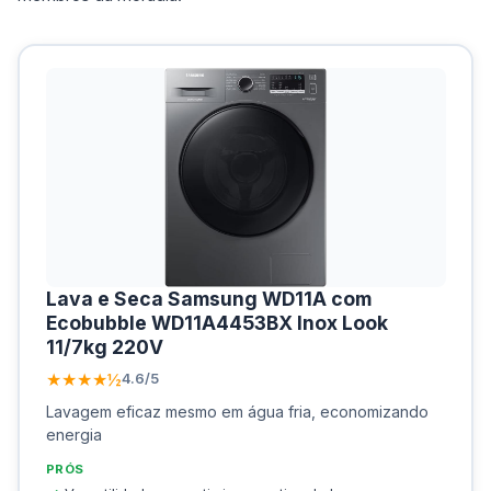
Lava e Seca Samsung WD11A com
Ecobubble WD11A4453BX Inox Look
11/7kg 220V
★★★★½
4.6/5
Lavagem eficaz mesmo em água fria, economizando
energia
PRÓS