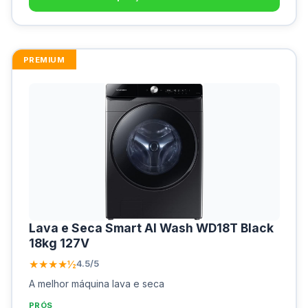
PREMIUM
Lava e Seca Smart AI Wash WD18T Black
18kg 127V
★★★★½
4.5/5
A melhor máquina lava e seca
PRÓS