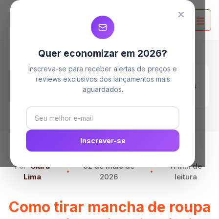
MELHORES MAQUINAS DE LAVAR
MELHORES MAQUINAS DE LAVAR
MELHORES MAQUINAS DE LAVAR
✕
Quer economizar em 2026?
Inscreva-se para receber alertas de preços e
Home
Blog
reviews exclusivos dos lançamentos mais
Como tirar mancha de roupa de bebê: 17 dicas
aguardados.
incríveis!
Inscrever-se
Por
Clara
02 de maio de
11 min de
Lima
2026
leitura
Como tirar mancha de roupa