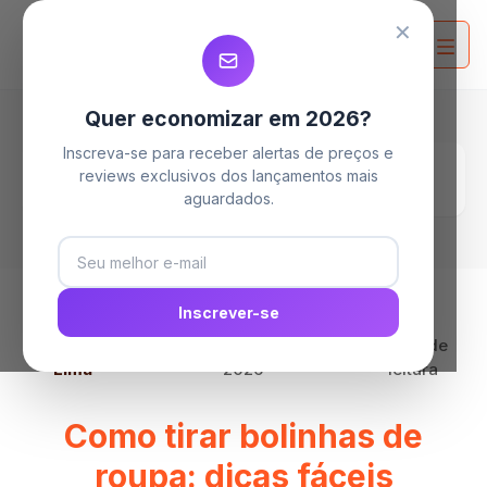
MELHORES MAQUINAS DE LAVAR
MELHORES MAQUINAS DE LAVAR
MELHORES MAQUINAS DE LAVAR
✕
Quer economizar em 2026?
Inscreva-se para receber alertas de preços e
Home
Blog
reviews exclusivos dos lançamentos mais
Como tirar bolinhas de roupa: dicas fáceis
aguardados.
Inscrever-se
Por
Clara
23 de abril de
8 min de
Lima
2026
leitura
Como tirar bolinhas de
roupa: dicas fáceis