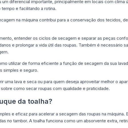
 um diferencial importante, principalmente em locais com clima
 tempo e facilitando a rotina.
cagem na máquina contribui para a conservação dos tecidos, de
ento, entender os ciclos de secagem e separar as peças confo
 danos e prolongar a vida útil das roupas. Também é necessário s
gem.
omo utilizar de forma eficiente a função de secagem da sua lava
s simples e seguro.
ir uma lava e seca ou para quem deseja aproveitar melhor o apare
s sobre como secar roupas com qualidade e praticidade.
uque da toalha?
imples e eficaz para acelerar a secagem das roupas na máquina. B
as no tambor. A toalha funciona como um absorvente extra, reti