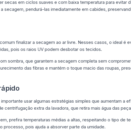
r secas em ciclos suaves e com baixa temperatura para evitar d
s a secagem, pendurá-las imediatamente em cabides, preservand
comum finalizar a secagem ao ar livre. Nesses casos, o ideal é evi
ridas, pois os raios UV podem desbotar os tecidos.
e com sombra, que garantem a secagem completa sem compromete
durecimento das fibras e mantém o toque macio das roupas, pres
rápido
é importante usar algumas estratégias simples que aumentam a e
lo de centrifugação extra da lavadora, que retira mais água das pe
, prefira temperaturas médias a altas, respeitando o tipo de tec
o processo, pois ajuda a absorver parte da umidade.