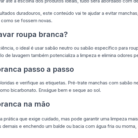
var até a escolha dos produtos ideais, tudo será abordado com de
ultados duradouros, este conteúdo vai te ajudar a evitar manchas
, como se fossem novas.
avar roupa branca?
iência, o ideal é usar sabão neutro ou sabão específico para roup
clo de lavagem também potencializa a limpeza e elimina odores pe
branca passo a passo
loridas e verifique as etiquetas. Pré-trate manchas com sabão 
s como bicarbonato. Enxágue bem e seque ao sol.
branca na mão
a prática que exige cuidado, mas pode garantir uma limpeza mai
s demais e enchendo um balde ou bacia com água fria ou morna