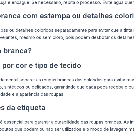
uja e enxágue. Se necessário, repita o processo. Evite água que
branca com estampa ou detalhes color
as ou detalhes coloridos separadamente para evitar que a tint
 alvejantes, mesmo os sem cloro, pois podem desbotar os detalhes
a branca?
 por cor e tipo de tecido
ndamental separar as roupas brancas das coloridas para evitar ma
o, sintéticos ou delicados, garantindo que cada peça receba o 
idade e a aparência das roupas.
es da etiqueta
 é essencial para garantir a durabilidade das roupas brancas. As 
rodutos que podem ou não ser utilizados e o modo de lavagem ma