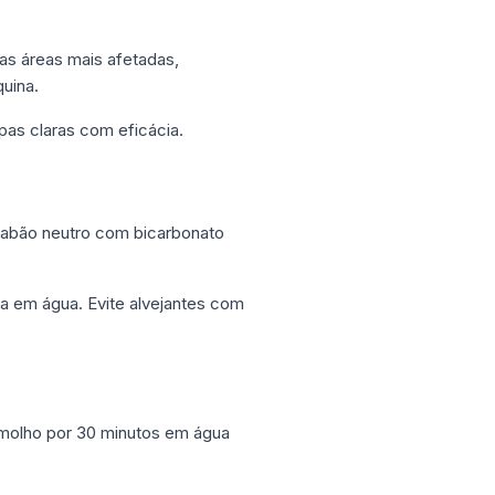
s áreas mais afetadas,
uina.
upas claras com eficácia.
 sabão neutro com bicarbonato
da em água. Evite alvejantes com
molho por 30 minutos em água