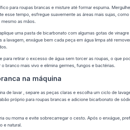
ífico para roupas brancas e misture até formar espuma. Mergulh
nte esse tempo, esfregue suavemente as áreas mais sujas, como 
é mesmo as mãos.
 aplique uma pasta de bicarbonato com algumas gotas de vinagre
ós a lavagem, enxágue bem cada peça em água limpa até remove
dos.
para retirar o excesso de água sem torcer as roupas, o que pod
 o branco mais vivo e elimina germes, fungos e bactérias.
branca na máquina
ina de lavar , separe as peças claras e escolha um ciclo de lav
 sabão próprio para roupas brancas e adicione bicarbonato de sódi
 ou morna e evite sobrecarregar o cesto. Após o enxágue, prefira
o e natural.