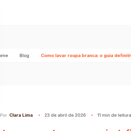
ome
Blog
Como lavar roupa branca: o guia definit
Por
Clara Lima
23 de abril de 2026
11 min de leitur