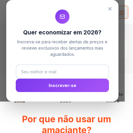
MELHORES MAQUINAS DE LAVAR
MELHORES MAQUINAS DE LAVAR
MELHORES MAQUINAS DE LAVAR
✕
Quer economizar em 2026?
Inscreva-se para receber alertas de preços e
Home
Blog
reviews exclusivos dos lançamentos mais
Por que não usar um amaciante?
aguardados.
Inscrever-se
Por
Clara
03 de maio de
14 min de
Lima
2026
leitura
Por que não usar um
amaciante?